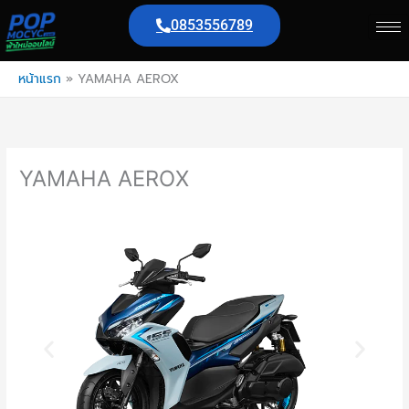
Skip
0853556789
to
content
หน้าแรก
»
YAMAHA AEROX
YAMAHA AEROX