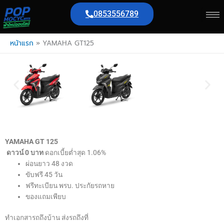
Skip
0853556789
to
content
หน้าแรก
»
YAMAHA GT125
YAMAHA GT 125
ดาวน์ 0 บาท
ดอกเบี้ยต่ำสุด 1.06%
ผ่อนยาว 48 งวด
ขับฟรี 45 วัน
ฟรีทะเบียน พรบ. ประกัยรถหาย
ของแถมเพียบ
ทำเอกสารถถึงบ้าน ส่งรถถึงที่