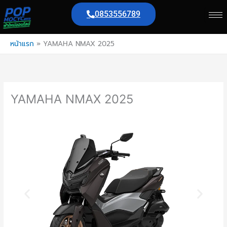
Skip
0853556789
to
content
หน้าแรก
»
YAMAHA NMAX 2025
YAMAHA NMAX 2025