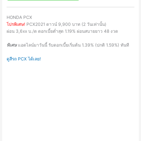
HONDA PCX
โ
ปรพิเศษ!
PCX2021 ดาวน์ 7,900) ผ่อน 3,6xx บ./ด ดอกเบี้ยต่ำสุด
1.19%
ผ่อนสบายยาว 48 งวด ดอกเบี้ยต่ำสุด 1.19%
ดูสีรถ PCX ได้เลย!