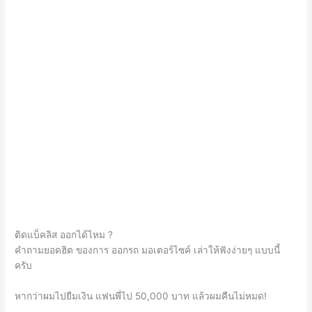
เคสที่เราทำไม่ได้ คือ “เคสที่ลูกค้าบอกเราไม่หมด” นั่นแหละครับ จะ
ทำให้การ ออกรถมอเตอร์ไซค์ ครั้งนี้ล้มเหลว เพราะเซลล์จำเป้นต้องรู้
ข้อมูล เชื่อหาทางออก ด
ดีครับ! ถ้าลูกค้าบอกหมด ร้านขายมอเตอร์ไซค์ จะได้ทำงานง่าย เราจะ
ได้ช่วยท่านได้ง่าย เพราะเซลล์ของเรา มีความเชี่ยวชาฐด้านเงื่อนไข
ไฟแนนซ์ ทำให้หลบหลีก และให้คำปรึกษาได้ครับว่าเคสไหน ต้องทำ
อย่างไร เอาแบบไหน ให้ผ่านง่าย รับรองคัรบ! ผ่านเกือบทุกเเคส!
เข้ามาเป็นครอบฟ้าใหม่กับเราสิครับ !
เบอร์จำง่ายมาก 085-355-6789 ยินดีให้คำปรึกษา
หรือจะแอดไลน์ก็ได้ครับบ @famai
ช่องทางไหนก็ได้ครับ ทางร้านมีหลากหลายช่องทาง ให้ท่านเข้ามาเป็น
ครอบครัว เดียวกัน
การ ออกรถมอเตอร์ไซค์ ไม่ได้ยากครับ เพียง แค่ท่านต้องเลือก ร้าน
ขายรถมอเตอร์ไซค์ ที่ไว้ใจได้ และ มั่นใจ ว่าเค้าจะช่าวยท่านจริง ช่วย