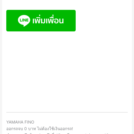
HONDA PCX
โ
ปรพิเศษ!
PCX2021 ดาวน์ 9,900 บาท (2 วันเท่านั้น)
ผ่อน 3,6xx บ./ด ดอกเบี้ยต่ำสุด 1.19% ผ่อนสบายยาว 48 งวด
พิเศษ
แอดไลน์มาวันนี้ รับดอกเบี้ยเริ่มต้น 1.39% (ปกติ 1.59%) ทันที
ดูสีรถ PCX ได้เลย!