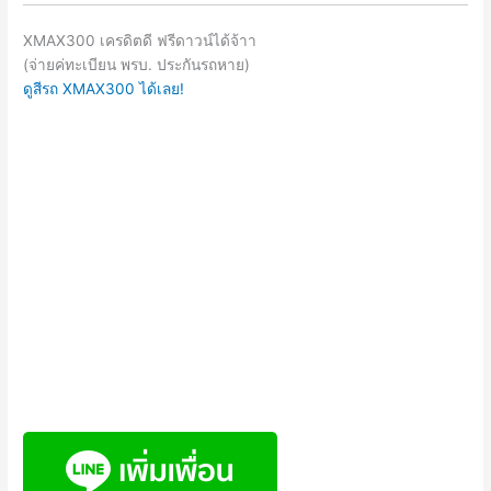
มอเตอร์ไซค์ ที่คุ้มค่าที่สุด ที่ลูกค้า ได้เลือกการบริการจากร้าน ฟ้าใหม่
ออนไลน์ By popmocyc.com
ทำไม? ถึงต้องเลือก ออกรถมอเตอร์ไซค์ กับฟ้าใหม่ออนไลน์ by
popmocyc.com
ร้านขายรถมอเตอร์ไซค์ ฟ้าใหม่ออนไลน์ by
popmocyc.com
ได้ถูก
ออกแบบ มาเพื่อ บริการให้ลูกค้าทุกท่าน มีแนวทางที่ชัดเจนที่จะทำให้
ทุกที่ เป็น “ร้านขายมอเตอร์ไซค์” ทำให้อยู่ที่ไหนก็ ออกรถมอเตอร์ไซค์
ได้ ง่าย! ไม่ต้องมาที่ร้าน รออยู่ที่บ้าน หรือที่ทำงาน มีไฟแนนซ์ไป
บริการถึงบ้าน > ใช้เวลา 30 – 45 นาที รอผลอนุมัติ > ส่งรถต่อ ทันที
ถึงที่บ้าน
การบริการที่สะดวก และ รวดเร็ว อีกทั้งมีเสียงชื่นชมและตอบรับจาก
ลูกค้ามากมาย เป็น เครื่องยืนยันว่า ท่านจะได้รับการบริการอย่างดี
เยี่ยม จากการ ออกรถมอตเอตร์ไซค์ในครั้งนี้
ลูกค้าที่เคยใช้บริการ บอกต่อ และมาออกเองเพิ่มอีก!
สิ่งนี้เป็นเครื่องการันตีชัดเจน ว่าการบริการของเรา ต้องยอดเยี่ยม ให้
ข้อมูลที่ชัดเจน แล้ว พร้อม ที่จะเข้าไปนั่งในใจลูกค้าทุกท่าน ด้วยการ
บริการที่เป็นเลิศ ทำให้ ท่าน ได้ ออกรถมอเตอร์ไซค์ ได้ง่าย สะดวก