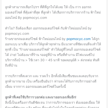
ที่จะให้ผมไหม? แน่นอน พี่ไม่ให้! นั่นแหละครับ เหมือน การติดแบ็คลิส
แต่เดี๋ยวก่อน! อย่างพึ่ง ถอดใจ ไป
ถ้ามีคนที่ไว้ใจได้ มาการันตี ว่า ผมจะคืนเงินพี่แน่นอน! โดยที่ขอยืมแค่
25,000 บาท
พี่จะเปลี่ยนใจ ให้ผมยืมเงินไหม? แน่นอน! พี่จะให้ผมยืม!
แต่นี่เป็นวิธีที่เราจะช่วยลูกค้า
ให้ ติดแบ็คลิส แล้วยังสามารถออกรถได้!
เชื่อเถอะครับ!
สู้ทุกคัน ดันทุกเคส
!
ต้องใช้คนค้ำหรือเปล่า?
ฟ้าใหม่ออนไลน์ by
popmocyc.com
ไม่ใช่คนค้ำทุกกรณี! ยกเว้น
อายุไม่ถึง 20 ปี ต้องให้ พ่อ หรือ แม่ เซ็นรับรองบุตร เพื่อทำการ ออกรถ
มอเตอร์ไซค์
ส่วนกรณีอื่นๆ ทางร้านจะไม่ใช้คนค้ำ ลองคิดตามดูครับ คนเดียวก็ยาก
พอแล้ว ถ้าต้องทำ 2 คน ไม่ยากขึ้นหรือครับ ? เราต้องการ ให้การออก