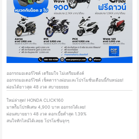
ออกรถมอเตอร์ไซค์ เตรียมใจ ไม่เตรียมตังค์
ออกรถมอเตอร์ไซค์ เช็คตารางผ่อนและโปรโมชั่นเดือนนี้กันหน่อย!
ผ่อนได้ยาวสุด 48 งวด สบายยยยย
ใหม่ล่าสุด! HONDA CLICK160
มาพร้ิมโปรพิเศษ 4,900 บาท ออกรถได้เลย!
ผ่อนสบายยาว 48 งวด ดอกเบี้ยต่ำสุด 1.39%
สนใจทักไลน์ได้เลยย โปรโมชั่นจุกๆ