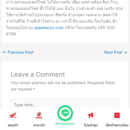
copyright © 2022 popmocyc.com