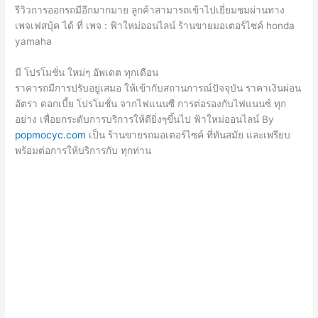
ปรับอัตราดอกเบี้ยให้ต่ำลง เช่น จาก 1.99%. ไปเป็น 1.59% เห็น
ไหมครับ ถูกลง 40 สตางค์ ปีละเกือบ 5% กู้ 100,000 ดอกเบี้ยก็
ถูก 5000 บาท ครับ! ค่างวดต่อเดือนจะถูกลงประมาณ 400
บาท ไม่น้อยเลยนะ!
ผ่อนให้สั้นที่สุด! ด้วยที่ อัตรดอกเบี้ย เป็นต่อเดือน ยิ่งผ่อนสั้นเท่า
ไหร่ การเสียดอกเบี้ยก็จะยิ่งน้อยลง เท่านั้น
ถ้าทำได้ทั้ง 3 อย่างนะ ครับ รับรอง ดอกเบี้ยต่ำสุดๆ! แล้วใครจะแนะนำ
คุณ?
ถูกต้องครับ เซลล์ของเราจะแนะนำลูกค้าให้ทางเลือกที่ดีที่สุด ที่สำคัญ
ลูกค้า จะต้องสะดวกที่สุกด้วย ลูกค้า บางราย ต้องการผ่อนสบาย ก็ไม่
ว่ากัน ลูกค้าบางราย ต้องการเสียดอกเบี้ยน้อย เซลล์ก็จัดให้ได้ ปรึกษาสิ
ครับ! ต้องปรึกษา เปิดใจคุยกัน
น้องพี่ติดบูโร!
บูโรมาเลยครับ ! ออกได้คัรบ ย้ำครับ ออกได้ครับบ
เล่าให้ฟังตรงๆ ครับ เซลล์ของเรา ทำผ่านเกือบทุกเคสครับ! เกือบแสดง
ความไม่หมด