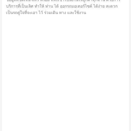
รถมอเตอร์ไซค์ ของลูกค้าของเรา ออกได้ง่ายที่สุด สะวดกที่สุด สบาย
ที่สุด
ยื่นเรื่อง ออกรถมอเตอร์ไซค์ กับทางเรา ต้องการรันตี ว่าจะได้รถกลับ
บ้าน แต่ทั้งนี้ จะเป้นเงื่อนไขใดนั้น ต้องขึ้นอยู่กับเครดิตลูกค้าด้วย เช่น
จะได้ดอกเบี้ยต่ำที่สุดหรือไม่ จะได้ผ่อนถูกที่สุดหรือไม่ จะได้ฟรีดาวน์
หรือไม่ ขึ้นอยู่กับปัจจัยอื่นๆด้วย
แต่เชื่อเถอะครับ ฟ้าใหม่ออนไลน์ by
popmocyc.com
ดันอยู่แล้ว ต้อง
ช่วยให้จบ เงื่อนไข ใดเงื่อนไขหนึ่ง แล้วก็หาทาง ช่วยเหลือกันต่อครับ
ผ่อนจบอยากให้ดอกเบี้ยถูกๆ
จริงอยู่ครับ การ ออกรถมอเตอร์ไซค์ ดอกเบี้ยอาจจะค่อนข้างสูง เหตุผล
เพราะต้นถูกไงครับ!
ตรงนี้จะมาคุยกันว่า ทำอย่างไร ให้ดอกเบี้ยถูก! ทำให้ 3 วิธีใหญ่ๆ
รับรองดอกถูกแน่!
เพิ่มเงินดาวน์ การเพิ่ม เงินดาวน์ จะช่วยให้ต้นน้อยลง ส่งผลให้
ดอกเบี้ยถูกลง