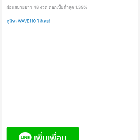
WAVE125 ดาวน์ 2,900 ผ่อน 2,8xx บ./ด.
ผ่อนสบายยาว 48 งวด ดอกเบี้ยต่ำสุด 1.39%