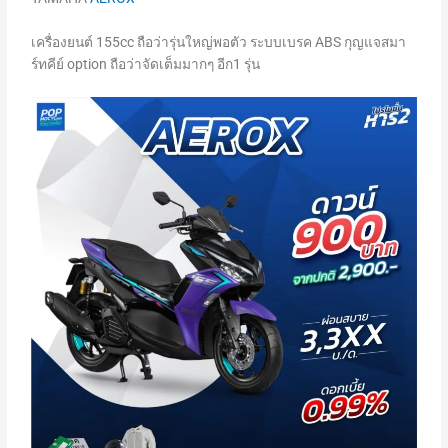
เครื่องยนต์ 155cc ถือว่ารุ่นใหญ่พอตัว ระบบเบรค ABS กุญแจสมา
ร์ทคีย์ option ถือว่าจัดเต็มมากๆ อีก1 รุ่น