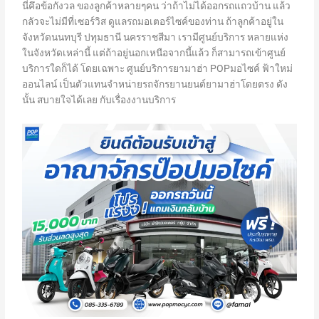
นี่คึอข้อกังวล ของลูกค้าหลายๆคน ว่าถ้าไม่ได้ออกรถแถวบ้าน แล้ว
กลัวจะไม่มีที่เซอร์วิส ดูแลรถมอเตอร์ไซค์ของท่าน ถ้าลูกค้าอยู่ใน
จังหวัดนนทบุรี ปทุมธานี นครราชสีมา เรามีศูนย์บริการ หลายแห่ง
ในจังหวัดเหล่านี้ แต่ถ้าอยู่นอกเหนือจากนี้แล้ว ก็สามารถเข้าศูนย์
บริการใดก็ได้ โดยเฉพาะ ศูนย์บริการยามาฮ่า POPมอไซค์ ฟ้าใหม่
ออนไลน์ เป็นตัวแทนจำหน่ายรถจักรยานยนต์ยามาฮ่าโดยตรง ดัง
นั้น สบายใจได้เลย กับเรื่องงานบริการ