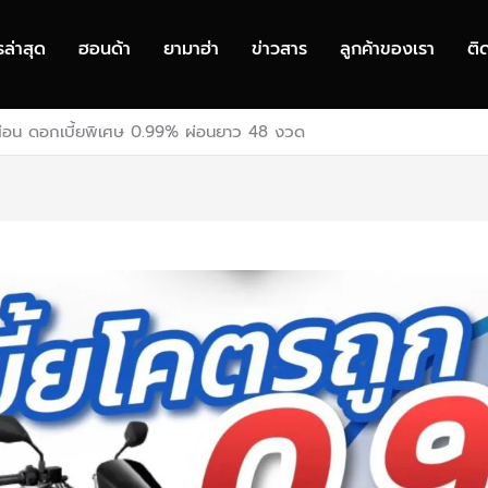
รล่าสุด
ฮอนด้า
ยามาฮ่า
ข่าวสาร
ลูกค้าของเรา
ติ
ละผ่อน ดอกเบี้ยพิเศษ 0.99% ผ่อนยาว 48 งวด